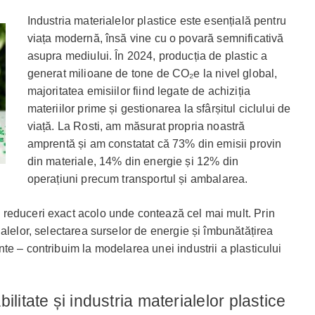
Industria materialelor plastice este esențială pentru
viața modernă, însă vine cu o povară semnificativă
asupra mediului. În 2024, producția de plastic a
generat milioane de tone de CO₂e la nivel global,
majoritatea emisiilor fiind legate de achiziția
materiilor prime și gestionarea la sfârșitul ciclului de
viață. La Rosti, am măsurat propria noastră
amprentă și am constatat că 73% din emisii provin
din materiale, 14% din energie și 12% din
operațiuni precum transportul și ambalarea.
reduceri exact acolo unde contează cel mai mult. Prin
alelor, selectarea surselor de energie și îmbunătățirea
te – contribuim la modelarea unei industrii a plasticului
litate și industria materialelor plastice