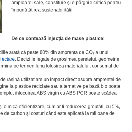
amploarei sale, constituie și o pârghie critică pentru
îmbunătățirea sustenabilității.
De ce contează injecția de mase plastice:
iile arată că peste 80% din amprenta de CO₂ a unui
iectare
. Deciziile legate de grosimea peretelui, geometrie
ermina pe termen lung folosirea materialului, consumul de
de rășină utilizat are un impact direct asupra amprentei de
gine la plastice reciclate sau alternative pe bază bio poate
xemplu, înlocuirea ABS virgin cu ABS PCR poate scădea
i o mică eficientizare, cum ar fi reducerea greutății cu 5%,
e de carbon și costuri când este aplicată la milioane de