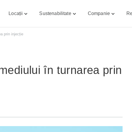
Locații
Sustenabilitate
Companie
Re
gle
Toggle
Toggle
Toggle
abilități"
"Locații"
"Sustenabilitate"
"Compani
nu
menu
menu
menu
a prin injecție
mediului în turnarea prin