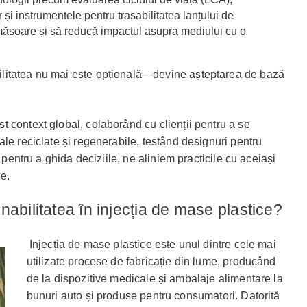
și instrumentele pentru trasabilitatea lanțului de
măsoare și să reducă impactul asupra mediului cu o
litatea nu mai este opțională—devine așteptarea de bază
 context global, colaborând cu clienții pentru a se
le reciclate și regenerabile, testând designuri pentru
₂ pentru a ghida deciziile, ne aliniem practicile cu aceiași
ie.
abilitatea în injecția de mase plastice?
Injecția de mase plastice este unul dintre cele mai
utilizate procese de fabricație din lume, producând
de la dispozitive medicale și ambalaje alimentare la
bunuri auto și produse pentru consumatori. Datorită