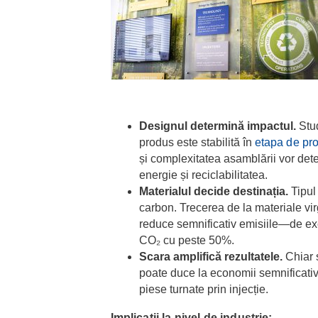
Designul determină impactul.
Stud
produs este stabilită în
etapa de pro
și complexitatea asamblării vor det
energie și reciclabilitatea.
Materialul decide destinația.
Tipul 
carbon. Trecerea de la materiale vir
reduce semnificativ emisiile—de e
CO₂ cu peste 50%.
Scara amplifică rezultatele.
Chiar ș
poate duce la economii semnificativ
piese turnate prin injecție.
Implicații la nivel de industrie: