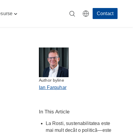
surse
Contact
Toggle
e"
"Resurse"
menu
Author byline
Ian Farquhar
In This Article
La Rosti, sustenabilitatea este
mai mult decât o politică—este