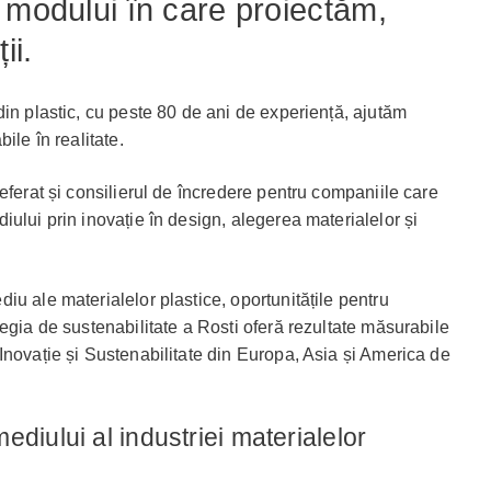
 modului în care proiectăm,
ii.
din plastic, cu peste 80 de ani de experiență, ajutăm
ile în realitate.
eferat și consilierul de încredere pentru companiile care
ului prin inovație în design, alegerea materialelor și
u ale materialelor plastice, oportunitățile pentru
egia de sustenabilitate a Rosti oferă rezultate măsurabile
Inovație și Sustenabilitate din Europa, Asia și America de
diului al industriei materialelor