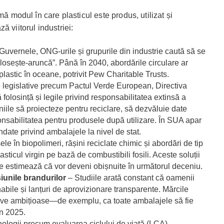
mă modul în care plasticul este produs, utilizat și
ă viitorul industriei:
Guvernele, ONG-urile și grupurile din industrie caută să se
osește-aruncă”. Până în 2040, abordările circulare ar
lastic în oceane, potrivit Pew Charitable Trusts.
 legislative precum Pactul Verde European, Directiva
 folosință și legile privind responsabilitatea extinsă a
ile să proiecteze pentru reciclare, să dezvăluie date
nsabilitatea pentru produsele după utilizare. În SUA apar
date privind ambalajele la nivel de stat.
le în biopolimeri, rășini reciclate chimic și abordări de tip
sticul virgin pe bază de combustibili fosili. Aceste soluții
se estimează că vor deveni obișnuite în următorul deceniu.
iunile brandurilor
– Studiile arată constant că oamenii
bile și lanțuri de aprovizionare transparente. Mărcile
ive ambițioase—de exemplu, ca toate ambalajele să fie
n 2025.
ologii precum evaluarea ciclului de viață (LCA),