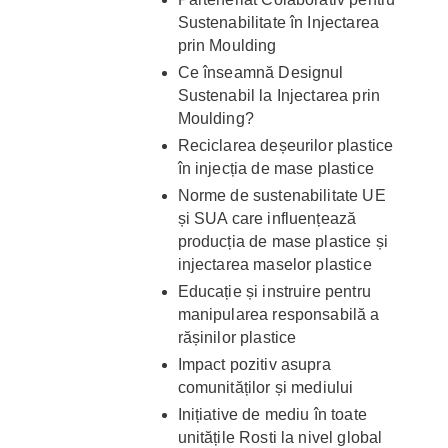
Sustenabilitate în Injectarea
prin Moulding
Ce înseamnă Designul
Sustenabil la Injectarea prin
Moulding?
Reciclarea deșeurilor plastice
în injecția de mase plastice
Norme de sustenabilitate UE
și SUA care influențează
producția de mase plastice și
injectarea maselor plastice
Educație și instruire pentru
manipularea responsabilă a
rășinilor plastice
Impact pozitiv asupra
comunităților și mediului
Inițiative de mediu în toate
unitățile Rosti la nivel global