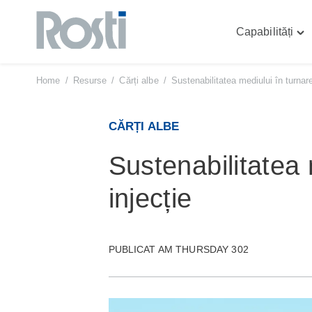
Capabilități
Sari
Tog
la
"Cap
conținut
me
Home
/
Resurse
/
Cărți albe
/
Sustenabilitatea mediului în turnare
CĂRȚI ALBE
Sustenabilitatea 
injecție
PUBLICAT AM THURSDAY 302