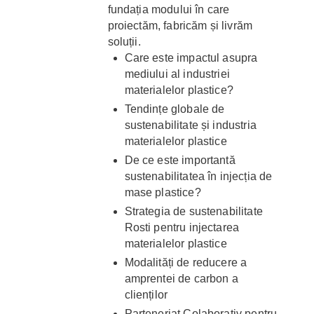
fundația modului în care
proiectăm, fabricăm și livrăm
soluții.
Care este impactul asupra
mediului al industriei
materialelor plastice?
Tendințe globale de
sustenabilitate și industria
materialelor plastice
De ce este importantă
sustenabilitatea în injecția de
mase plastice?
Strategia de sustenabilitate
Rosti pentru injectarea
materialelor plastice
Modalități de reducere a
amprentei de carbon a
clienților
Parteneriat Colaborativ pentru