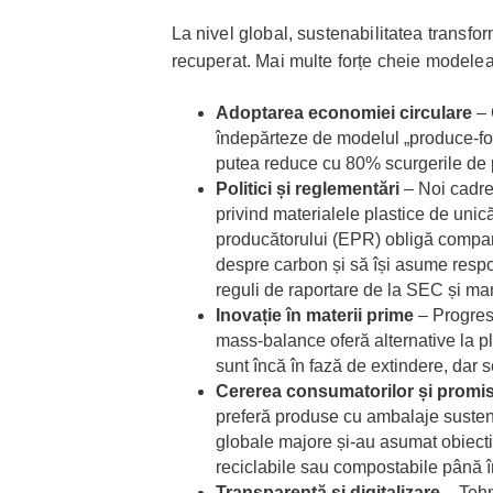
La nivel global, sustenabilitatea transfor
recuperat. Mai multe forțe cheie modeleaz
Adoptarea economiei circulare
– 
îndepărteze de modelul „produce-fol
putea reduce cu 80% scurgerile de p
Politici și reglementări
– Noi cadre
privind materialele plastice de unică
producătorului (EPR) obligă compani
despre carbon și să își asume respo
reguli de raportare de la SEC și man
Inovație în materii prime
– Progrese
mass-balance oferă alternative la pla
sunt încă în fază de extindere, dar 
Cererea consumatorilor și promis
preferă produse cu ambalaje sustena
globale majore și-au asumat obiect
reciclabile sau compostabile până î
Transparență și digitalizare
– Tehn