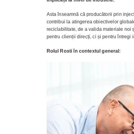
Asta înseamnă că producătorii prin injecț
contribui la atingerea obiectivelor globa
reciclabilitate, de a valida materiale noi
pentru clienții direcți, ci și pentru întregi 
Rolul Rosti în contextul general: