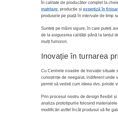
În calitate de producător complet la cheie
matrițare
, producție și
expertiză în finisa
produsele pe piață în intervale de timp s
Sunteți pe mâini sigure, în care puteți a
de la asigurarea calității până la lanțul 
mulți furnizori.
Inovație în turnarea pri
Cu Centrele noastre de Inovație situate st
cunoștințe de neegalat, indiferent unde v
permit să vedeți cum ideea dvs. prinde vi
Prin procesul nostru de design flexibil ș
analiza prototipurile folosind materialel
modificări astfel încât produsul să fie ga