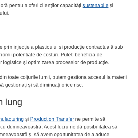
oră pentru a oferi clienților capacități
sustenabile
și
ului.
 prin injecție a plasticului și producție contractuală sub
mii potențiale de costuri. Puteți beneficia de
 logistice și optimizarea proceselor de producție.
 din toate colțurile lumii, putem gestiona accesul la materii
să gestionați și să diminuați orice risc.
n lung
nufacturing
și
Production Transfer
ne permite să
g cu dumneavoastră. Acest lucru ne dă posibilitatea să
umneavoastră și să avem oportunitatea de a aduce