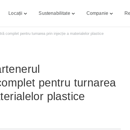
Locații
Sustenabilitate
Companie
Re
gle
Toggle
Toggle
Toggle
abilități"
"Locații"
"Sustenabilitate"
"Compani
nu
menu
menu
menu
ă complet pentru turnarea prin injecție a materialelor plastice
rtenerul
omplet pentru turnarea
terialelor plastice