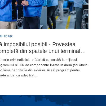
dii de caz
ă imposibilul posibil - Povestea
ompletă din spatele unui terminal
ancar de autoservire de nouă
inerie criminalistică, o fabrică construită la mijlocul
enerație
ogramului și 250 de componente livrate în două țări Unele
ograme par dificile din exterior. Acest program pentru
sete a fost cu adevărat…