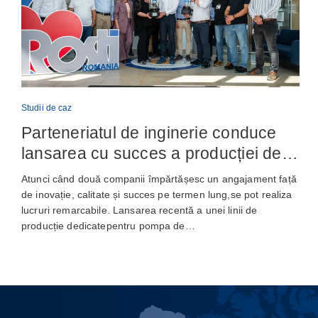
Studii de caz
Parteneriatul de inginerie conduce
lansarea cu succes a producției de
pompe de ungere automată
Atunci când două companii împărtășesc un angajament față
de inovație, calitate și succes pe termen lung,se pot realiza
lucruri remarcabile. Lansarea recentă a unei linii de
producție dedicatepentru pompa de…