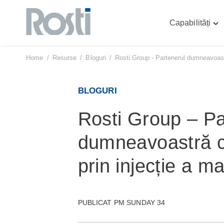
Capabilități
Sari
Tog
la
"Cap
conținut
me
Home
/
Resurse
/
Bloguri
/
Rosti Group - Partenerul dumneavoastr
BLOGURI
Rosti Group – Pa
dumneavoastră c
prin injecție a ma
PUBLICAT PM SUNDAY 34