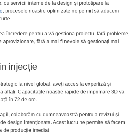
, cu servicii interne de la design și prototipare la
re
, procesele noastre optimizate ne permit să aducem
curte.
vea încredere pentru a vă gestiona proiectul fără probleme,
de aprovizionare, fără a mai fi nevoie să gestionați mai
n injecție
rategic la nivel global, aveți acces la expertiză și
ă aflați. Capacitățile noastre rapide de imprimare 3D vă
ață în 72 de ore.
i agil, colaborăm cu dumneavoastră pentru a revizui și
e de design intenționate. Acest lucru ne permite să facem
ta de producție imediat.