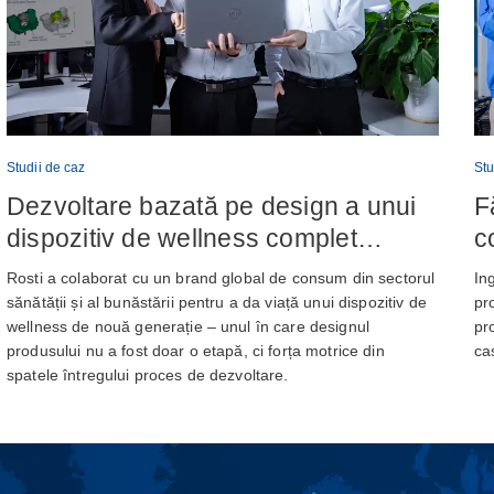
Studii de caz
Stu
Dezvoltare bazată pe design a unui
F
dispozitiv de wellness complet
c
integrat
b
Rosti a colaborat cu un brand global de consum din sectorul
Ing
g
sănătății și al bunăstării pentru a da viață unui dispozitiv de
pr
wellness de nouă generație – unul în care designul
pr
produsului nu a fost doar o etapă, ci forța motrice din
ca
spatele întregului proces de dezvoltare.