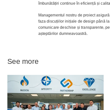
îmbunătățiri continue în eficiență și calita
Managementul nostru de proiect asigură s
faza discuțiilor inițiale de design până l
comunicare deschise și transparente, pen
așteptărilor dumneavoastră.
See more