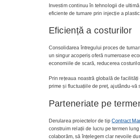
Investim continuu în tehnologii de ultimă 
eficiente de turnare prin injecție a plastic
Eficiență a costurilor
Consolidarea întregului proces de turnare
un singur acoperiș oferă numeroase econo
economiile de scară, reducerea costurilor
Prin rețeaua noastră globală de facilități
prime și fluctuațiile de preț, ajutându-vă 
Parteneriate pe terme
Derularea proiectelor de tip
Contract Ma
construim relații de lucru pe termen lun
colaborăm, să înțelegem clar nevoile d