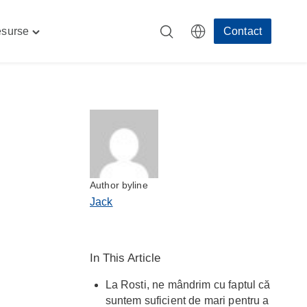
surse
Contact
Toggle
e"
"Resurse"
menu
Author byline
Jack
In This Article
La Rosti, ne mândrim cu faptul că
suntem suficient de mari pentru a