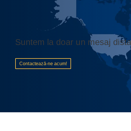
Suntem la doar un mesaj dista
Contactează-ne acum!