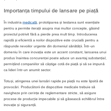
Importanța timpului de lansare pe piață
În industria
medicală
, prototiparea și testarea sunt esențiale
pentru a permite iterații asupra mai multor concepte, găsind
proiectul potrivit fără a pierde prea mult timp. Introducerea
rapidă și eficientă a noilor dispozitive este crucială pentru a
răspunde nevoilor urgente din domeniul sănătății. Într-un
domeniu în care inovația este un accent constant, lansarea unui
produs înaintea concurenței poate aduce un avantaj substanțial,
permițând companiilor să câștige cotă de piață și să se impună
ca lideri într-un anumit sector.
Totuși, atingerea unei lansări rapide pe piață nu este lipsită de
provocări. Producătorii de dispozitive medicale trebuie să
navigheze prin cerințe de reglementare stricte, să asigure
procese de producție impecabile și să găsească echilibrul între
inovație și siguranță.