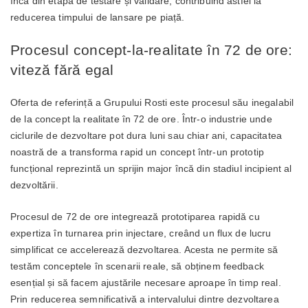
încă din etapa de testare și validare, contribuind astfel la
reducerea timpului de lansare pe piață.
Procesul concept-la-realitate în 72 de ore:
viteză fără egal
Oferta de referință a Grupului Rosti este procesul său inegalabil
de la concept la realitate în 72 de ore. Într-o industrie unde
ciclurile de dezvoltare pot dura luni sau chiar ani, capacitatea
noastră de a transforma rapid un concept într-un prototip
funcțional reprezintă un sprijin major încă din stadiul incipient al
dezvoltării.
Procesul de 72 de ore integrează prototiparea rapidă cu
expertiza în turnarea prin injectare, creând un flux de lucru
simplificat ce accelerează dezvoltarea. Acesta ne permite să
testăm conceptele în scenarii reale, să obținem feedback
esențial și să facem ajustările necesare aproape în timp real.
Prin reducerea semnificativă a intervalului dintre dezvoltarea