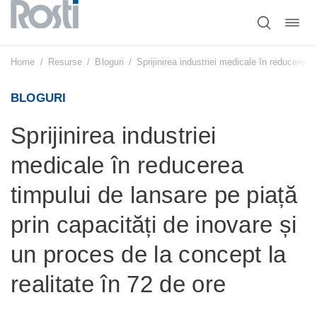
Comut
Sari
navig
la
conținut
Home
/
Resurse
/
Bloguri
/
Sprijinirea industriei medicale în reducerea 
BLOGURI
Sprijinirea industriei
medicale în reducerea
timpului de lansare pe piață
prin capacități de inovare și
un proces de la concept la
realitate în 72 de ore