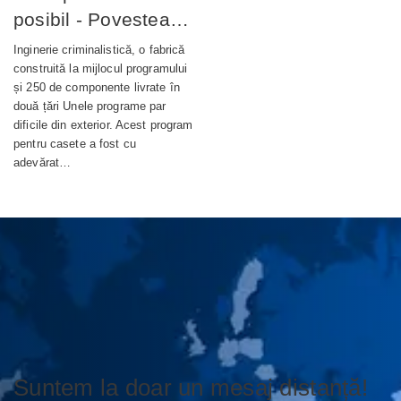
posibil - Povestea
completă din spatele
Inginerie criminalistică, o fabrică
unui terminal bancar
construită la mijlocul programului
și 250 de componente livrate în
de autoservire de
două țări Unele programe par
nouă generație
dificile din exterior. Acest program
pentru casete a fost cu
adevărat…
Suntem la doar un mesaj distanță!