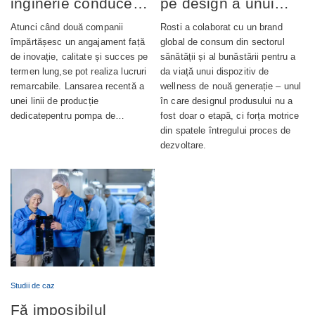
inginerie conduce
pe design a unui
lansarea cu succes
dispozitiv de
Atunci când două companii
Rosti a colaborat cu un brand
a producției de
wellness complet
împărtășesc un angajament față
global de consum din sectorul
de inovație, calitate și succes pe
sănătății și al bunăstării pentru a
pompe de ungere
integrat
termen lung,se pot realiza lucruri
da viață unui dispozitiv de
automată
remarcabile. Lansarea recentă a
wellness de nouă generație – unul
unei linii de producție
în care designul produsului nu a
dedicatepentru pompa de…
fost doar o etapă, ci forța motrice
din spatele întregului proces de
dezvoltare.
Studii de caz
Fă imposibilul