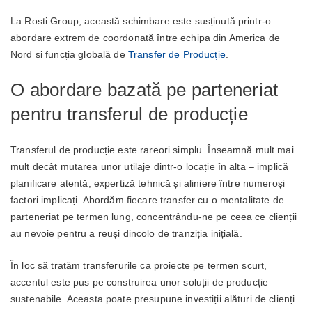
La Rosti Group, această schimbare este susținută printr-o
abordare extrem de coordonată între echipa din America de
Nord și funcția globală de
Transfer de Producție
.
O abordare bazată pe parteneriat
pentru transferul de producție
Transferul de producție este rareori simplu. Înseamnă mult mai
mult decât mutarea unor utilaje dintr-o locație în alta – implică
planificare atentă, expertiză tehnică și aliniere între numeroși
factori implicați. Abordăm fiecare transfer cu o mentalitate de
parteneriat pe termen lung, concentrându-ne pe ceea ce clienții
au nevoie pentru a reuși dincolo de tranziția inițială.
În loc să tratăm transferurile ca proiecte pe termen scurt,
accentul este pus pe construirea unor soluții de producție
sustenabile. Aceasta poate presupune investiții alături de clienți