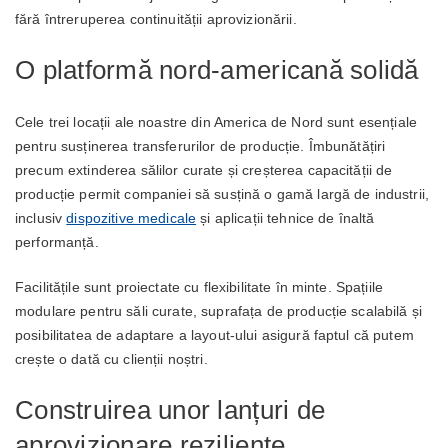
fără întreruperea continuității aprovizionării.
O platformă nord-americană solidă
Cele trei locații ale noastre din America de Nord sunt esențiale
pentru susținerea transferurilor de producție. Îmbunătățiri
precum extinderea sălilor curate și creșterea capacității de
producție permit companiei să susțină o gamă largă de industrii,
inclusiv
dispozitive medicale
și aplicații tehnice de înaltă
performanță.
Facilitățile sunt proiectate cu flexibilitate în minte. Spațiile
modulare pentru săli curate, suprafața de producție scalabilă și
posibilitatea de adaptare a layout-ului asigură faptul că putem
crește o dată cu clienții noștri.
Construirea unor lanțuri de
aprovizionare reziliente