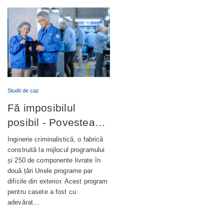
Studii de caz
Fă imposibilul
posibil - Povestea
completă din spatele
Inginerie criminalistică, o fabrică
unui terminal bancar
construită la mijlocul programului
și 250 de componente livrate în
de autoservire de
două țări Unele programe par
nouă generație
dificile din exterior. Acest program
pentru casete a fost cu
adevărat…