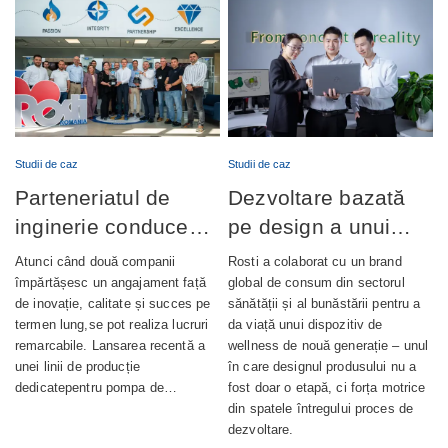
Studii de caz
Studii de caz
Parteneriatul de
Dezvoltare bazată
inginerie conduce
pe design a unui
lansarea cu succes
dispozitiv de
Atunci când două companii
Rosti a colaborat cu un brand
a producției de
wellness complet
împărtășesc un angajament față
global de consum din sectorul
de inovație, calitate și succes pe
sănătății și al bunăstării pentru a
pompe de ungere
integrat
termen lung,se pot realiza lucruri
da viață unui dispozitiv de
automată
remarcabile. Lansarea recentă a
wellness de nouă generație – unul
unei linii de producție
în care designul produsului nu a
dedicatepentru pompa de…
fost doar o etapă, ci forța motrice
din spatele întregului proces de
dezvoltare.