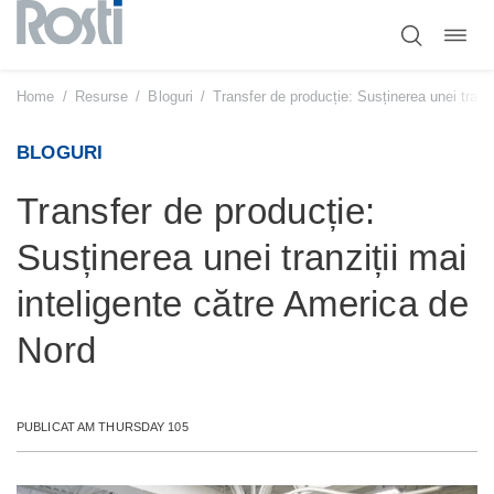
Comut
Sari
navig
la
conținut
Home
/
Resurse
/
Bloguri
/
Transfer de producție: Susținerea unei tranz
BLOGURI
Transfer de producție:
Susținerea unei tranziții mai
inteligente către America de
Nord
PUBLICAT AM THURSDAY 105