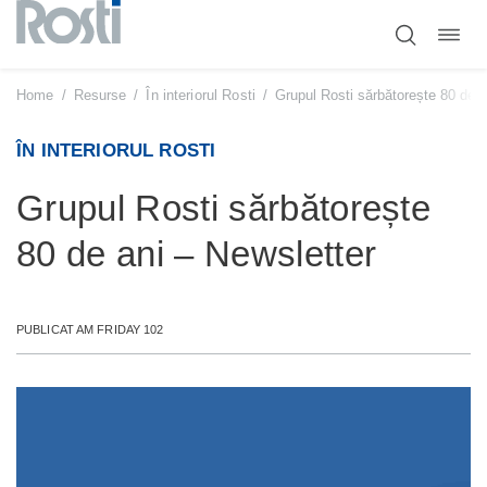
Comut
Sari
navig
la
conținut
Home
/
Resurse
/
În interiorul Rosti
/
Grupul Rosti sărbătorește 80 de a
ÎN INTERIORUL ROSTI
Grupul Rosti sărbătorește
80 de ani – Newsletter
PUBLICAT AM FRIDAY 102