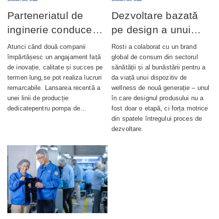
Parteneriatul de
Dezvoltare bazată
inginerie conduce
pe design a unui
lansarea cu succes
dispozitiv de
Atunci când două companii
Rosti a colaborat cu un brand
a producției de
wellness complet
împărtășesc un angajament față
global de consum din sectorul
de inovație, calitate și succes pe
sănătății și al bunăstării pentru a
pompe de ungere
integrat
termen lung,se pot realiza lucruri
da viață unui dispozitiv de
automată
remarcabile. Lansarea recentă a
wellness de nouă generație – unul
unei linii de producție
în care designul produsului nu a
dedicatepentru pompa de…
fost doar o etapă, ci forța motrice
din spatele întregului proces de
dezvoltare.