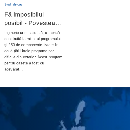
Studii de caz
Fă imposibilul
posibil - Povestea
completă din spatele
Inginerie criminalistică, o fabrică
unui terminal bancar
construită la mijlocul programului
și 250 de componente livrate în
de autoservire de
două țări Unele programe par
nouă generație
dificile din exterior. Acest program
pentru casete a fost cu
adevărat…