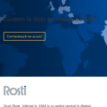
Suntem la doar un mesaj distanță!
Contactează-ne acum!
Grup Rosti, înființat în 1944 și cu sediul central în Malmö,