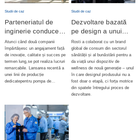
Studii de caz
Studii de caz
Parteneriatul de
Dezvoltare bazată
inginerie conduce
pe design a unui
lansarea cu succes
dispozitiv de
Atunci când două companii
Rosti a colaborat cu un brand
a producției de
wellness complet
împărtășesc un angajament față
global de consum din sectorul
de inovație, calitate și succes pe
sănătății și al bunăstării pentru a
pompe de ungere
integrat
termen lung,se pot realiza lucruri
da viață unui dispozitiv de
automată
remarcabile. Lansarea recentă a
wellness de nouă generație – unul
unei linii de producție
în care designul produsului nu a
dedicatepentru pompa de…
fost doar o etapă, ci forța motrice
din spatele întregului proces de
dezvoltare.