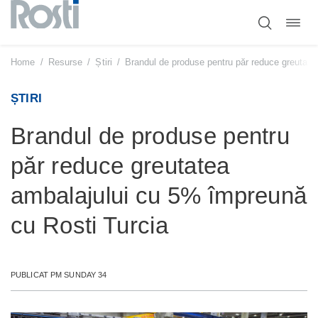
Comut
Sari
navig
la
conținut
Home
/
Resurse
/
Știri
/
Brandul de produse pentru păr reduce greutate
ȘTIRI
Brandul de produse pentru
păr reduce greutatea
ambalajului cu 5% împreună
cu Rosti Turcia
PUBLICAT PM SUNDAY 34