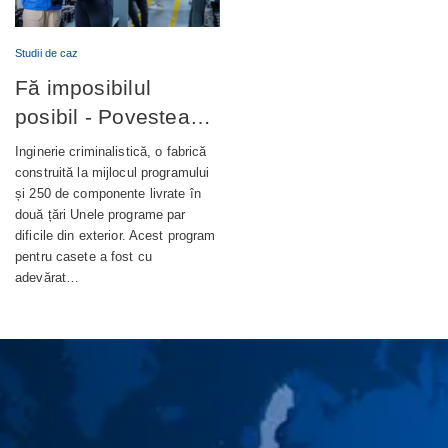
Studii de caz
Fă imposibilul
posibil - Povestea
completă din spatele
Inginerie criminalistică, o fabrică
unui terminal bancar
construită la mijlocul programului
și 250 de componente livrate în
de autoservire de
două țări Unele programe par
nouă generație
dificile din exterior. Acest program
pentru casete a fost cu
adevărat…