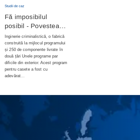
Studii de caz
Fă imposibilul
posibil - Povestea
completă din spatele
Inginerie criminalistică, o fabrică
unui terminal bancar
construită la mijlocul programului
și 250 de componente livrate în
de autoservire de
două țări Unele programe par
nouă generație
dificile din exterior. Acest program
pentru casete a fost cu
adevărat…