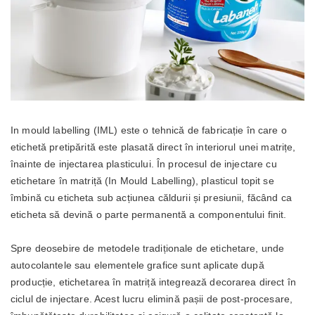
In mould labelling (IML) este o tehnică de fabricație în care o
etichetă pretipărită este plasată direct în interiorul unei matrițe,
înainte de injectarea plasticului. În procesul de injectare cu
etichetare în matriță (In Mould Labelling), plasticul topit se
îmbină cu eticheta sub acțiunea căldurii și presiunii, făcând ca
eticheta să devină o parte permanentă a componentului finit.
Spre deosebire de metodele tradiționale de etichetare, unde
autocolantele sau elementele grafice sunt aplicate după
producție, etichetarea în matriță integrează decorarea direct în
ciclul de injectare. Acest lucru elimină pașii de post-procesare,