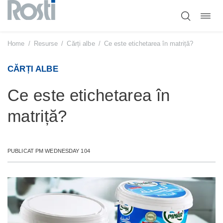
Comut
Sari
navig
la
conținut
Home
/
Resurse
/
Cărți albe
/
Ce este etichetarea în matriță?
CĂRȚI ALBE
Ce este etichetarea în
matriță?
PUBLICAT PM WEDNESDAY 104