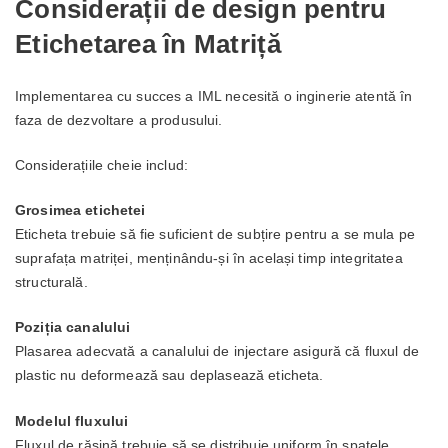
Considerații de design pentru
Etichetarea în Matriță
Implementarea cu succes a IML necesită o inginerie atentă în
faza de dezvoltare a produsului.
Considerațiile cheie includ:
Grosimea etichetei
Eticheta trebuie să fie suficient de subțire pentru a se mula pe
suprafața matriței, menținându-și în același timp integritatea
structurală.
Poziția canalului
Plasarea adecvată a canalului de injectare asigură că fluxul de
plastic nu deformează sau deplasează eticheta.
Modelul fluxului
Fluxul de rășină trebuie să se distribuie uniform în spatele