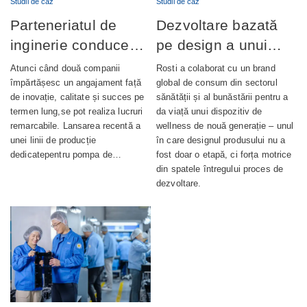
Studii de caz
Studii de caz
Parteneriatul de
Dezvoltare bazată
inginerie conduce
pe design a unui
lansarea cu succes
dispozitiv de
Atunci când două companii
Rosti a colaborat cu un brand
a producției de
wellness complet
împărtășesc un angajament față
global de consum din sectorul
de inovație, calitate și succes pe
sănătății și al bunăstării pentru a
pompe de ungere
integrat
termen lung,se pot realiza lucruri
da viață unui dispozitiv de
automată
remarcabile. Lansarea recentă a
wellness de nouă generație – unul
unei linii de producție
în care designul produsului nu a
dedicatepentru pompa de…
fost doar o etapă, ci forța motrice
din spatele întregului proces de
dezvoltare.