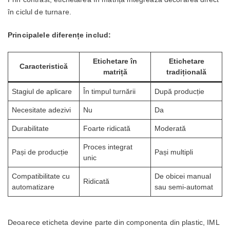
în ciclul de turnare.
Principalele diferențe includ:
Etichetare în
Etichetare
Caracteristică
matriță
tradițională
Stagiul de aplicare
În timpul turnării
După producție
Necesitate adezivi
Nu
Da
Durabilitate
Foarte ridicată
Moderată
Proces integrat
Pași de producție
Pași multipli
unic
Compatibilitate cu
De obicei manual
Ridicată
automatizare
sau semi-automat
Deoarece eticheta devine parte din componenta din plastic, IML