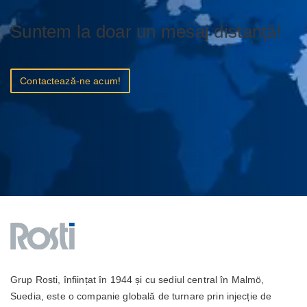
Suntem la doar un mesaj distanță!
Contactează-ne acum!
Grup Rosti, înființat în 1944 și cu sediul central în Malmö,
Suedia, este o companie globală de turnare prin injecție de