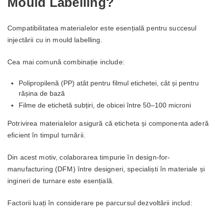
Mould Labelling?
Compatibilitatea materialelor este esențială pentru succesul
injectării cu in mould labelling.
Cea mai comună combinație include:
Polipropilenă (PP) atât pentru filmul etichetei, cât și pentru
rășina de bază
Filme de etichetă subțiri, de obicei între 50–100 microni
Potrivirea materialelor asigură că eticheta și componenta aderă
eficient în timpul turnării.
Din acest motiv, colaborarea timpurie în design-for-
manufacturing (DFM) între designeri, specialiști în materiale și
ingineri de turnare este esențială.
Factorii luați în considerare pe parcursul dezvoltării includ: